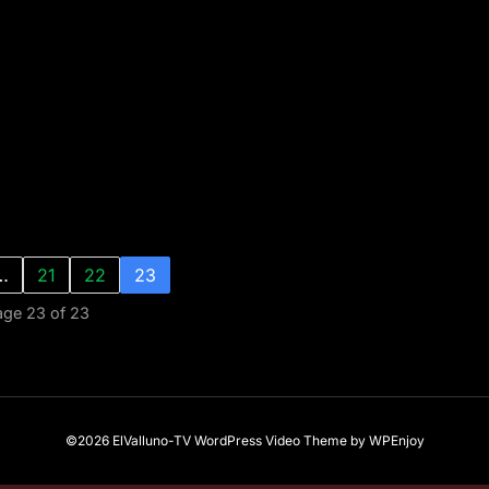
…
21
22
23
age 23 of 23
©2026 ElValluno-TV
WordPress Video Theme
by
WPEnjoy