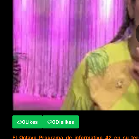
0
Likes
0
Dislikes
El Octavo Programa de informativo 42 en su terc