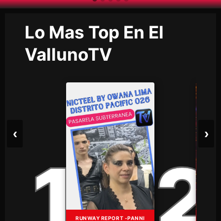
Lo Mas Top En El
VallunoTV
‹
›
1
2
RUNWAY REPORT -PANNI
V 