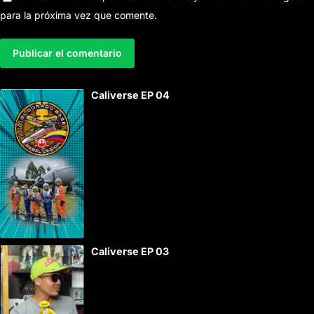
para la próxima vez que comente.
A
Caliverse EP 04
l
t
e
r
n
a
t
i
Caliverse EP 03
v
e
: