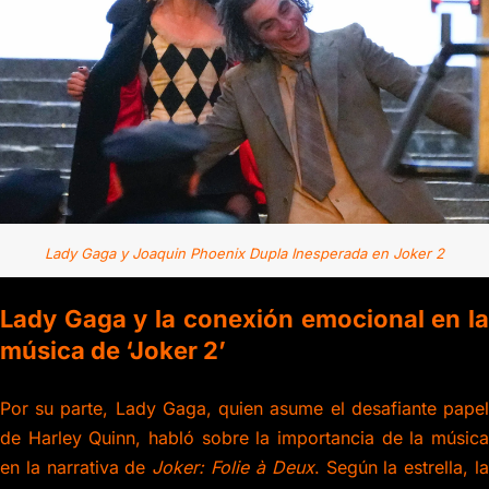
Lady Gaga y Joaquin Phoenix Dupla Inesperada en Joker 2
Lady Gaga y la conexión emocional en la
música de ‘Joker 2’
Por su parte, Lady Gaga, quien asume el desafiante papel
de Harley Quinn, habló sobre la importancia de la música
en la narrativa de
Joker: Folie à Deux
. Según la estrella, l