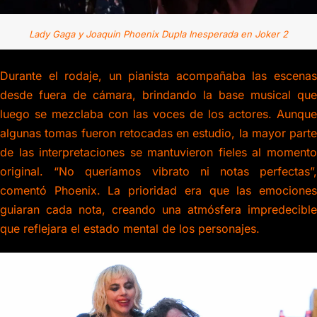
Lady Gaga y Joaquin Phoenix Dupla Inesperada en Joker 2
Durante el rodaje, un pianista acompañaba las escenas
desde fuera de cámara, brindando la base musical que
luego se mezclaba con las voces de los actores. Aunque
algunas tomas fueron retocadas en estudio, la mayor parte
de las interpretaciones se mantuvieron fieles al momento
original. “No queríamos vibrato ni notas perfectas”,
comentó Phoenix. La prioridad era que las emociones
guiaran cada nota, creando una atmósfera impredecible
que reflejara el estado mental de los personajes.