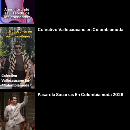
a
t
i
v
e
:
Pasarela Socarras En Colombiamoda 2026