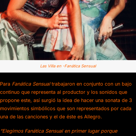
Las Villa en -Fanática Sensual
Para
Fanática Sensual
trabajaron en conjunto con un bajo
continuo que representa al productor y los sonidos que
propone este, así surgió la idea de hacer una sonata de 3
movimientos simbólicos que son representados por cada
una de las canciones y el de éste es Allegro.
“Elegimos Fanática Sensual en primer lugar porque