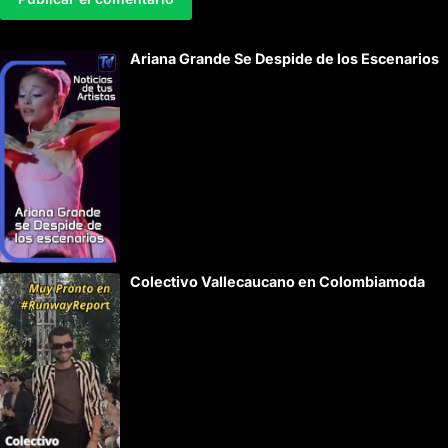
A
Ariana Grande Se Despide de los Escenarios
l
t
e
r
n
a
t
i
v
e
: