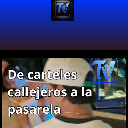
#CámaraDeLaModaColombiana