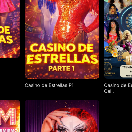
Casino de Estrellas P1
Casino de Es
Cali.