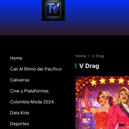
Home
V Drag
Home
V Drag
Cali Al Ritmo del Pacifico
Caliverse
Cine y Plataformas
Colombia Moda 2024
Data Kids
Deportes