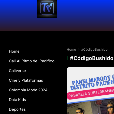
Home
#CódigoBushido
Home
#CódigoBushido
Cali Al Ritmo del Pacifico
Caliverse
Cine y Plataformas
Colombia Moda 2024
Data Kids
Deportes