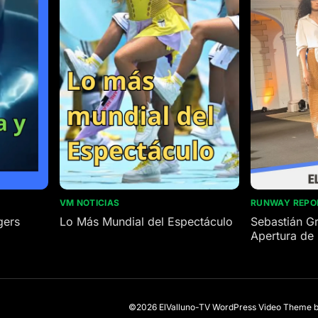
VM NOTICIAS
RUNWAY REPO
gers
Lo Más Mundial del Espectáculo
Sebastián Gr
Apertura de 
Palmira.
©2026 ElValluno-TV
WordPress Video Theme