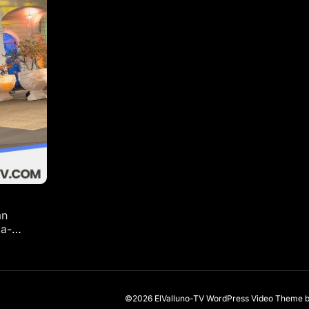
an
da-
©2026 ElValluno-TV
WordPress Video Theme