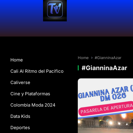
Home
#GianninaAzar
Home
#GianninaAzar
Cali Al Ritmo del Pacifico
Caliverse
Cine y Plataformas
Colombia Moda 2024
Data Kids
Deportes