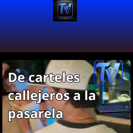
#LaAzoteaGastrobar