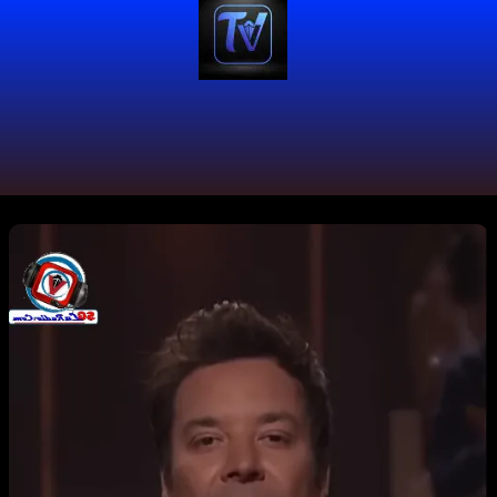
#LatinosEnElMundo