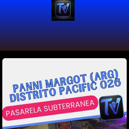
#ModaSinGenero