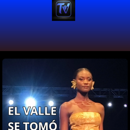
#ModelandoAlDistrito