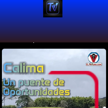
#ObrasPorImpuestos