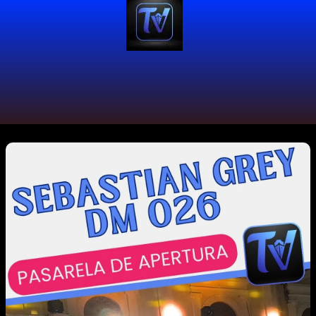
#PalmiraValle