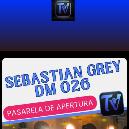
#PasarelaEnMovimiento