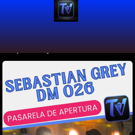
#ProjectRunway