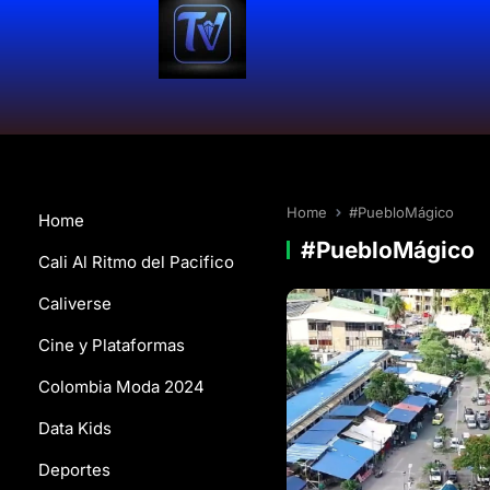
Home
#PuebloMágico
Home
#PuebloMágico
Cali Al Ritmo del Pacifico
Caliverse
Cine y Plataformas
Colombia Moda 2024
Data Kids
Deportes