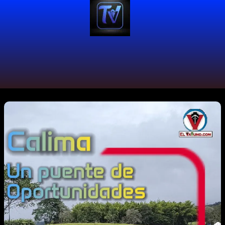
#PuenteDoñaHermencia