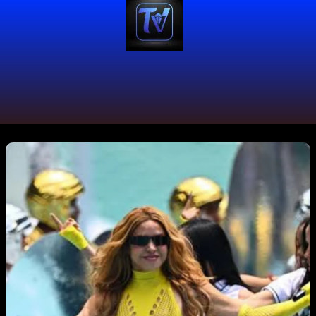
#TalentoVallecaucano