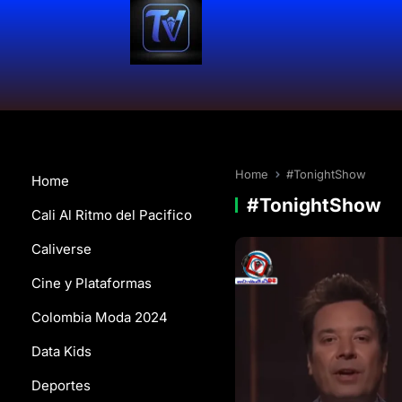
Home
#TonightShow
Home
#TonightShow
Cali Al Ritmo del Pacifico
Caliverse
Cine y Plataformas
Colombia Moda 2024
Data Kids
Deportes