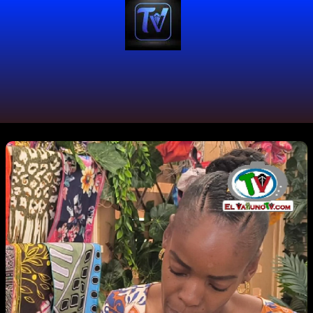
#TrenzasQueHablan