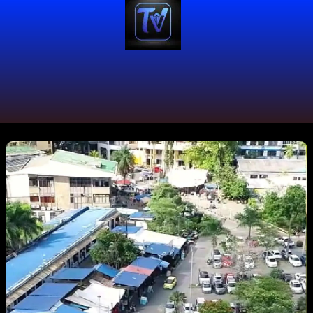
#TurismoNatural