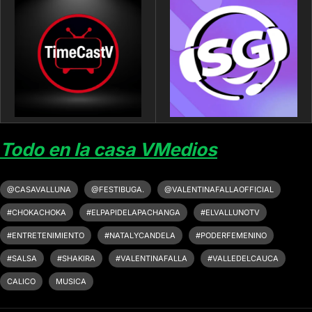
Todo en la casa VMedios
@CASAVALLUNA
@FESTIBUGA.
@VALENTINAFALLAOFFICIAL
#CHOKACHOKA
#ELPAPIDELAPACHANGA
#ELVALLUNOTV
#ENTRETENIMIENTO
#NATALYCANDELA
#PODERFEMENINO
#SALSA
#SHAKIRA
#VALENTINAFALLA
#VALLEDELCAUCA
CALICO
MUSICA