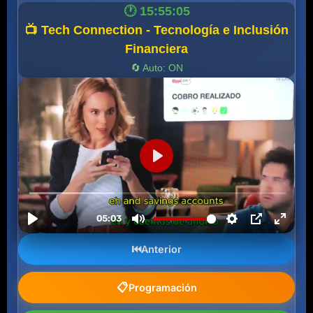
🕐 15:55:05
📺 Tech Connection - Tecnología e Inclusión
Financiera
🔄 Auto: ON
⏮️
Anterior
📋
Programación