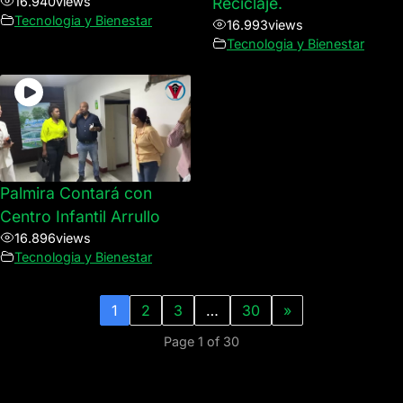
16.940
views
Reciclaje.
Tecnologia y Bienestar
16.993
views
Tecnologia y Bienestar
Palmira Contará con
Centro Infantil Arrullo
16.896
views
Tecnologia y Bienestar
1
2
3
…
30
»
Page 1 of 30