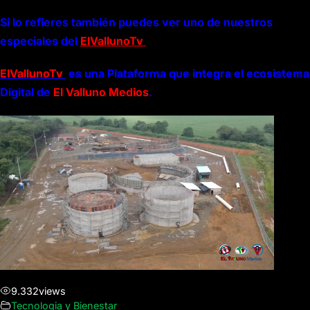
Si lo refieres también puedes ver uno de nuestros
especiales del
ElVallunoTv
ElVallunoTv
es una Plataforma que integra el ecosistema
Digital de
El Valluno Medios
.
9.332
views
Tecnologia y Bienestar