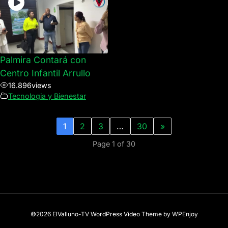
Palmira Contará con
Centro Infantil Arrullo
16.896
views
Tecnologia y Bienestar
1
2
3
…
30
»
Page 1 of 30
©2026 ElValluno-TV
WordPress Video Theme
by
WPEnjoy