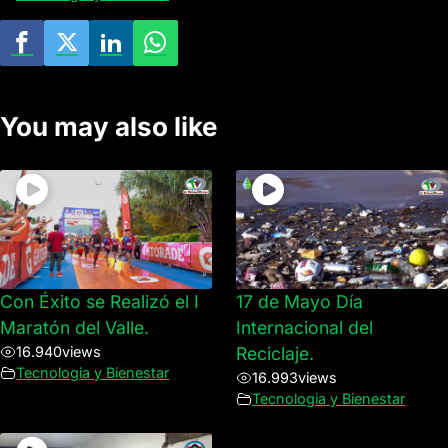
You may also like
Con Éxito se Realizó el I
17 de Mayo Día
Maratón del Valle.
Internacional del
16.940
views
Reciclaje.
Tecnologia y Bienestar
16.993
views
Tecnologia y Bienestar