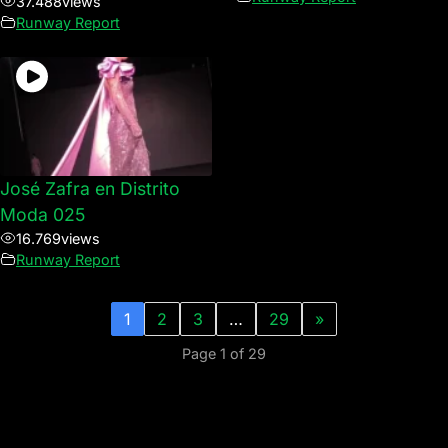
37.488
views
Runway Report
José Zafra en Distrito
Moda 025
16.769
views
Runway Report
1
2
3
…
29
»
Page 1 of 29