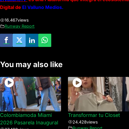
Digital de
El Valluno Medios.
16.467
views
Runway Report
You may also like
Colombiamoda Miami
Transformar tu Closet
2026 Pasarela Inaugural
24.428
views
Runway Report