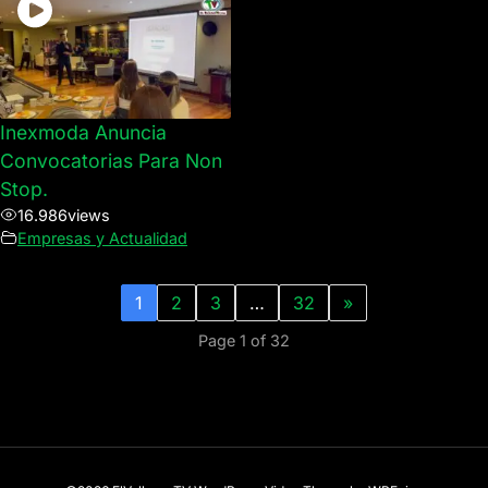
Inexmoda Anuncia
Convocatorias Para Non
Stop.
16.986
views
Empresas y Actualidad
1
2
3
…
32
»
Page 1 of 32