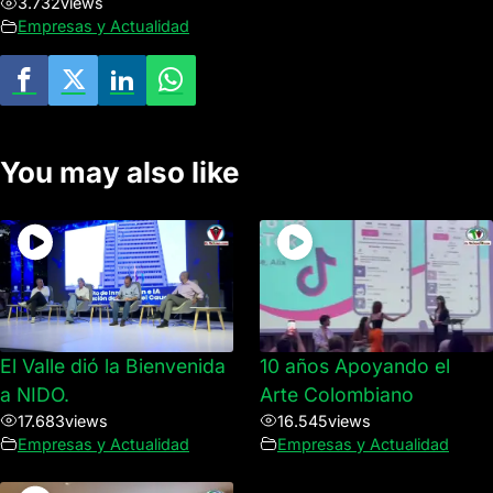
3.732
views
Empresas y Actualidad
You may also like
El Valle dió la Bienvenida
10 años Apoyando el
a NIDO.
Arte Colombiano
17.683
views
16.545
views
Empresas y Actualidad
Empresas y Actualidad