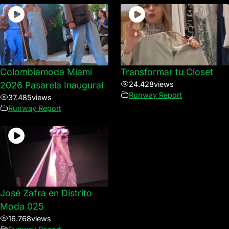
Colombiamoda Miami
Transformar tu Closet
2026 Pasarela Inaugural
24.428
views
Runway Report
37.485
views
Runway Report
José Zafra en Distrito
Moda 025
16.768
views