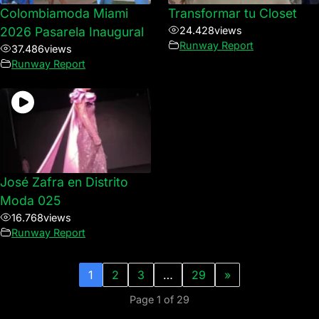
Colombiamoda Miami
Transformar tu Closet
2026 Pasarela Inaugural
24.428
views
Runway Report
37.486
views
Runway Report
José Zafra en Distrito
Moda 025
16.768
views
Runway Report
1
2
3
…
29
»
Page 1 of 29