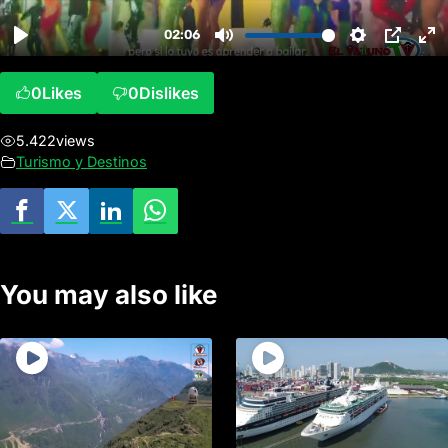
0
Likes
0
Dislikes
5.422
views
Turismo y Destinos
You may also like