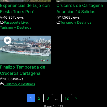
Experiencias de Lujo con
Cruceros de Cartagena
Fiesta Tours Perú.
Anuncian 14 Salidas.
16.957
views
17.568
views
Pasaporte Live
,
Turismo y Destinos
Turismo y Destinos
Finalizó Temporada de
Cruceros Cartagena.
10.061
views
Turismo y Destinos
1
2
3
…
12
»
Page 1 of 12