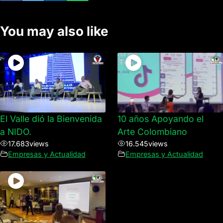
You may also like
El Valle dió la Bienvenida
10 años Apoyando el
a NIDO.
Arte Colombiano
17.683
views
16.545
views
Empresas y Actualidad
Empresas y Actualidad