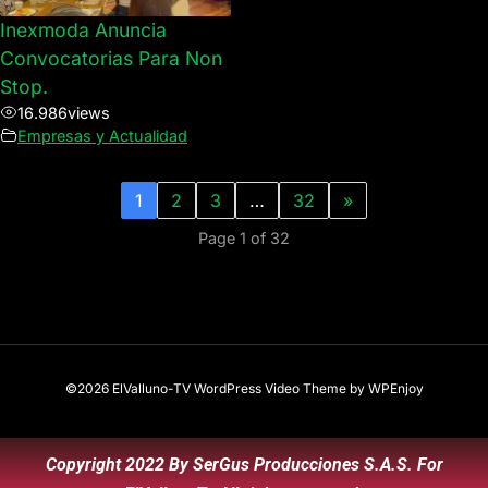
Inexmoda Anuncia
Convocatorias Para Non
Stop.
16.986
views
Empresas y Actualidad
1
2
3
…
32
»
Page 1 of 32
©2026 ElValluno-TV
WordPress Video Theme
by
WPEnjoy
Copyright 2022 By SerGus Producciones S.A.S. For