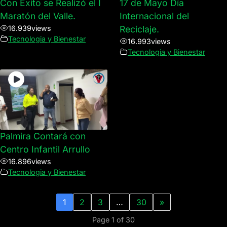
Con Éxito se Realizó el I
17 de Mayo Día
Maratón del Valle.
Internacional del
16.939
views
Reciclaje.
Tecnologia y Bienestar
16.993
views
Tecnologia y Bienestar
Palmira Contará con
Centro Infantil Arrullo
16.896
views
Tecnologia y Bienestar
1
2
3
…
30
»
Page 1 of 30