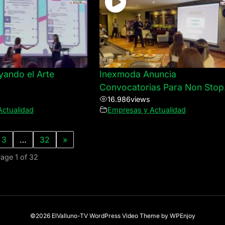
yando el Arte
Inexmoda Anuncia
Convocatorias Para Non Stop
16.986
views
Actualidad
Empresas y Actualidad
3
…
32
»
age 1 of 32
©2026 ElValluno-TV
WordPress Video Theme
by
WPEnjoy