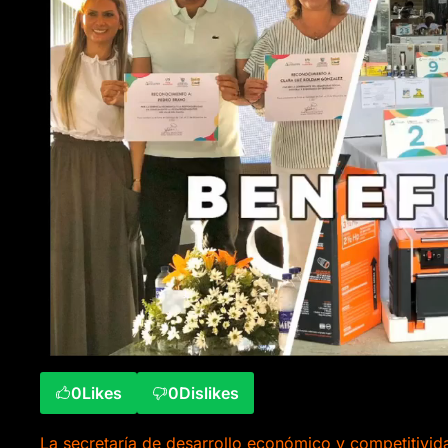
0
Likes
0
Dislikes
La secretaría de desarrollo económico y competitivida