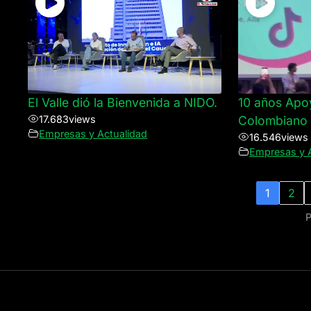
El Valle dió la Bienvenida a NIDO.
10 años Apo
17.683
views
Colombiano
Empresas y Actualidad
16.546
views
Empresas y 
1
2
P