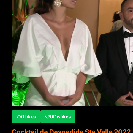
0
Likes
0
Dislikes
Cocktail de Despedida Sta Valle 2022