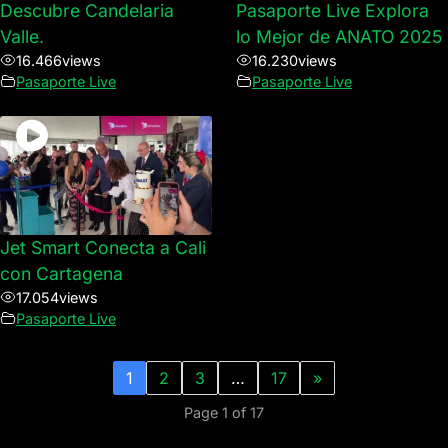
Descubre Candelaria
Pasaporte Live Explora
Valle.
lo Mejor de ANATO 2025
16.466
views
16.230
views
Pasaporte Live
Pasaporte Live
Jet Smart Conecta a Cali
con Cartagena
17.054
views
Pasaporte Live
1
2
3
…
17
»
Page 1 of 17