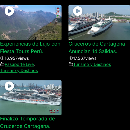
Experiencias de Lujo con
Cruceros de Cartagena
Fiesta Tours Perú.
Anuncian 14 Salidas.
16.957
views
17.567
views
Pasaporte Live
,
Turismo y Destinos
Turismo y Destinos
Finalizó Temporada de
Cruceros Cartagena.