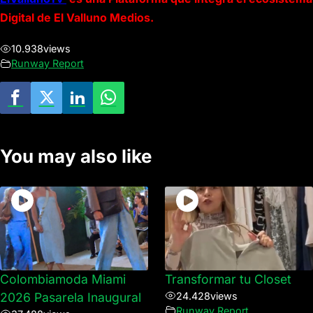
Digital de El Valluno Medios.
10.938
views
Runway Report
You may also like
Colombiamoda Miami
Transformar tu Closet
2026 Pasarela Inaugural
24.428
views
Runway Report