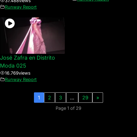
37.488
views
Runway Report
José Zafra en Distrito
Moda 025
16.769
views
Runway Report
1
2
3
…
29
»
Page 1 of 29