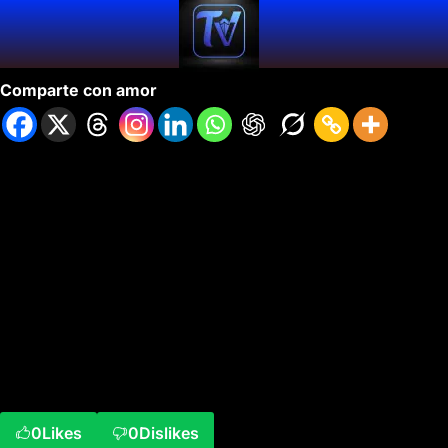
Informativo 42- Temporada 5 Ep 01.
Comparte con amor
0
Likes
0
Dislikes