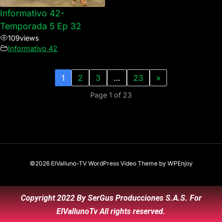
Informativo 42-
Temporada 5 Ep 32
109
views
Informativo 42
1
2
3
…
23
»
Page 1 of 23
©2026 ElValluno-TV
WordPress Video Theme
by
WPEnjoy
Copyright 2022 By SerGus Producciones S.A.S. For
ElVallunoTv All rights reserved.