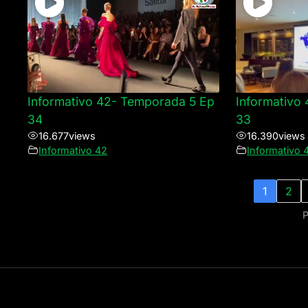
Informativo 42- Temporada 5 Ep
Informativo
34
33
16.677
views
16.390
views
Informativo 42
Informativo 
1
2
P