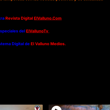
tra
Revista Digital
ElValluno.Com
especiales del
ElVallunoTv
stema Digital de
El Valluno Medios.