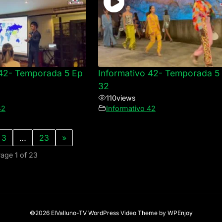
 42- Temporada 5 Ep
Informativo 42- Temporada 5
32
110
views
42
Informativo 42
3
…
23
»
age 1 of 23
©2026 ElValluno-TV
WordPress Video Theme
by
WPEnjoy