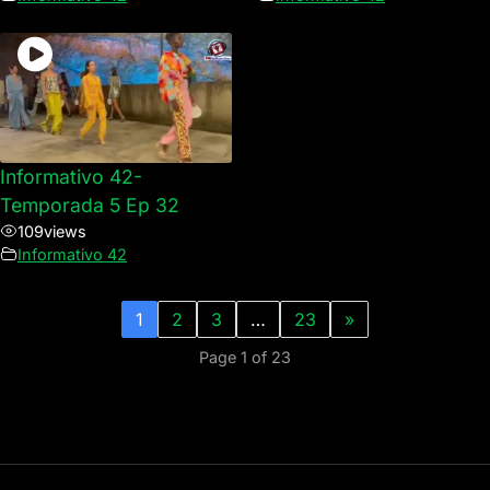
Informativo 42-
Temporada 5 Ep 32
109
views
Informativo 42
1
2
3
…
23
»
Page 1 of 23