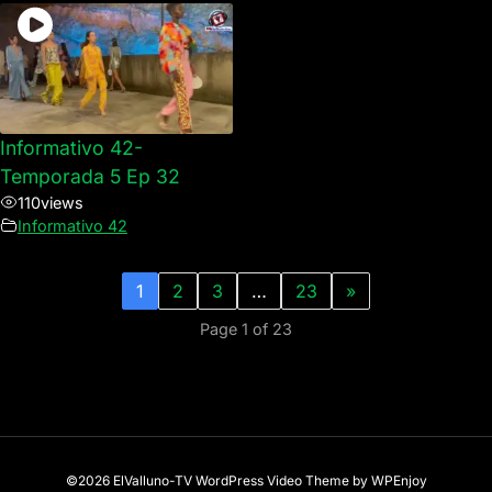
Informativo 42-
Temporada 5 Ep 32
110
views
Informativo 42
1
2
3
…
23
»
Page 1 of 23
©2026 ElValluno-TV
WordPress Video Theme
by
WPEnjoy