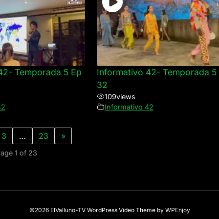
 42- Temporada 5 Ep
Informativo 42- Temporada 5
32
109
views
42
Informativo 42
3
…
23
»
age 1 of 23
©2026 ElValluno-TV
WordPress Video Theme
by
WPEnjoy