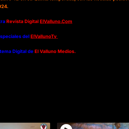
024.
tra
Revista Digital
ElValluno.Com
speciales del
ElVallunoTv
stema Digital de
El Valluno Medios.