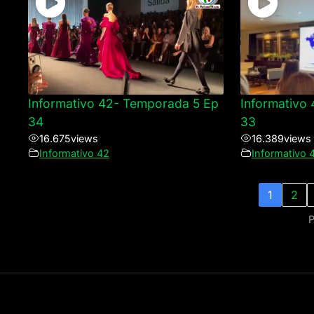
Informativo 42- Temporada 5 Ep
Informativo
34
33
16.675
views
16.389
views
Informativo 42
Informativo 
1
2
P