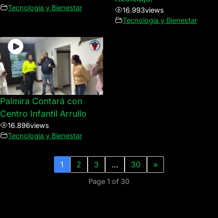
Tecnologia y Bienestar
16.993
views
Tecnologia y Bienestar
Palmira Contará con
Centro Infantil Arrullo
16.896
views
Tecnologia y Bienestar
1
2
3
…
30
»
Page 1 of 30