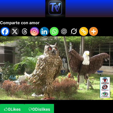
La Ecología Embellece Yumbo.
Comparte con amor
0
Likes
0
Dislikes