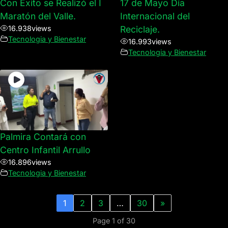
Con Éxito se Realizó el I
17 de Mayo Día
Maratón del Valle.
Internacional del
16.938
views
Reciclaje.
Tecnologia y Bienestar
16.993
views
Tecnologia y Bienestar
Palmira Contará con
Centro Infantil Arrullo
16.896
views
Tecnologia y Bienestar
1
2
3
…
30
»
Page 1 of 30