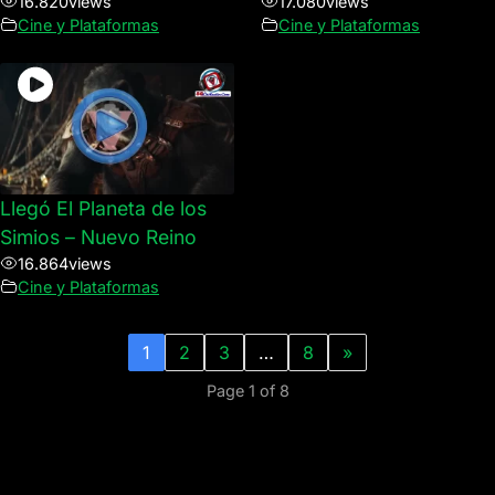
16.820
views
17.080
views
Cine y Plataformas
Cine y Plataformas
Llegó El Planeta de los
Simios – Nuevo Reino
16.864
views
Cine y Plataformas
1
2
3
…
8
»
Page 1 of 8