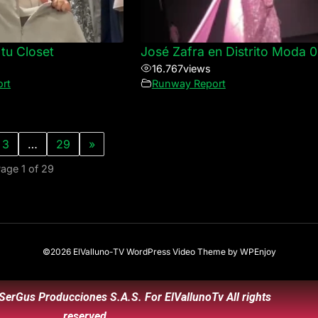
tu Closet
José Zafra en Distrito Moda 
16.767
views
rt
Runway Report
3
…
29
»
age 1 of 29
©2026 ElValluno-TV
WordPress Video Theme
by
WPEnjoy
SerGus Producciones S.A.S. For ElVallunoTv All rights
reserved.