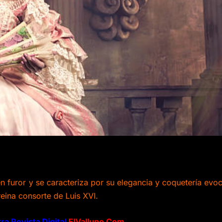
n furor y se caracteriza por su elegancia y coquetería evo
 reina consorte de Luis XVI.
ra Revista Digital
ElValluno.Com