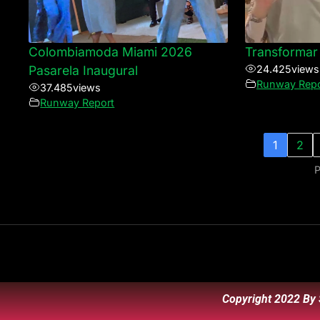
Colombiamoda Miami 2026
Transformar 
Pasarela Inaugural
24.425
views
Runway Repo
37.485
views
Runway Report
1
2
P
Copyright 2022 By 