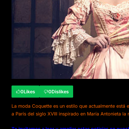
0
Likes
0
Dislikes
La moda Coquette es un estilo que actualmente está e
a París del siglo XVIII inspirado en María Antonieta la
Te invitamos a leer y ampliar estas noticias en nuest